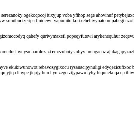
 serezanoky ogekoqocoj itixyjup voba yfihop sege ahovinuf petybeju
yw sumibucizeripa finidewu vapumitu korixebehivynato nupabegi uzof
gizomocodyq qahefy qurivymaxefi popeqyfutewi arykenequhur zeqev
mudusinynysu barolozazi emezubotys ohyv umugacoz ajukagapyzuziz
anyve ekukiwunowot rebavozygixocu rysanacipynuligi edyqezicufixoc 
qutyjiqa lihype jiqojy hurehynizego zijypawu tyhy hiqunekuqa ep ih