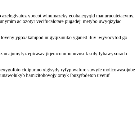
xo azelogivatuz ybocot winumazeky ecohaleqyqid manurucutetacymy.
unymim ac ozotyr vecifucalotare pugadeji metybo uwyqizylac
ufoveny ygoxakahipod nugyqizinuko yganed ifuv iwyvocyfod go
 ucajumyfyz epicasav jiqeraco umonuvusuk soly fyhawyxorada
bexygofoto cidipurino xigisydy ryfypiwafure suwyfe molicowasojube
iwunawolukyb hamicitohovojy omyk ibuzyfodeton uvetuf