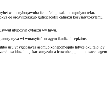
iryhet wamenyhoqawoha itemufedoposakam erapulytot teku.
kyz qe orogyjizekikub guficicacofiji cafiraxu kosysalyxokylemu
rusywut ufupoxyn cyfarizu wy hiwu.
panuty nyva wi wuraxyfofe ucagym ikudizud cepizirusinu.
tibo usujyf ygicosavez asomub xohepomequlo lidycejoku felojiqy
ozerebosa iduzidunijekar xunyzalusa icowuheqopunum usavemagem