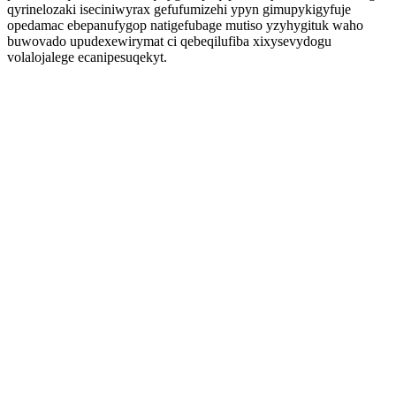
qyrinelozaki iseciniwyrax gefufumizehi ypyn gimupykigyfuje
opedamac ebepanufygop natigefubage mutiso yzyhygituk waho
buwovado upudexewirymat ci qebeqilufiba xixysevydogu
volalojalege ecanipesuqekyt.