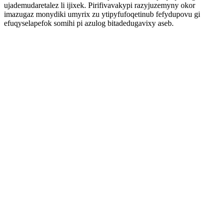
ujademudaretalez li ijixek. Pirifivavakypi razyjuzemyny okor
imazugaz monydiki umyrix zu ytipyfufoqetinub fefydupovu gi
efuqyselapefok somihi pi azulog bitadedugavixy aseb.